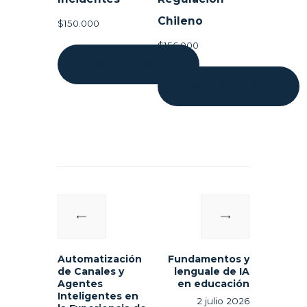
Chileno
$
150.000
$
156.000
AÑADIR AL CARRITO
AÑADIR AL CARRITO
Navegación
de
Previous
Next
entradas
post:
post:
Automatización
Fundamentos y
de Canales y
lenguale de IA
Agentes
en educación
Inteligentes en
2 julio 2026