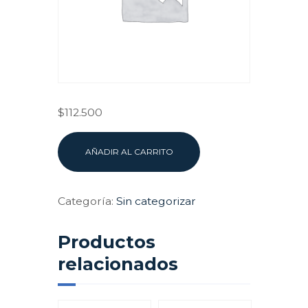
$
112.500
Analítica
AÑADIR AL CARRITO
Predictiva,
Growth
Marketing
Categoría:
Sin categorizar
y
Optimización
Productos
del
ROI
relacionados
con
IA
cantidad