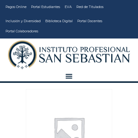
Pagos Online
Portal Estudiantes
EVA
Red de Titulados
Inclusión y Diversidad
Biblioteca Digital
Portal Docentes
Portal Colaboradores
CARRERAS
VIDA ESTUDIANTIL
INSTITUCIÓN
CALIDAD
VCM
EDUCACIÓN
CONTINUA