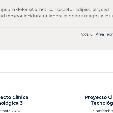
ipsum dolor sit amet, consectetur adipisci elit, sed
d tempor incidunt ut labore et dolore magna aliqu
Tags:
CT Área Tecn
gación
ecto Clínica
Proyecto Cl
ous
ológica 3
Tecnológ
iembre 2024
5 noviembr