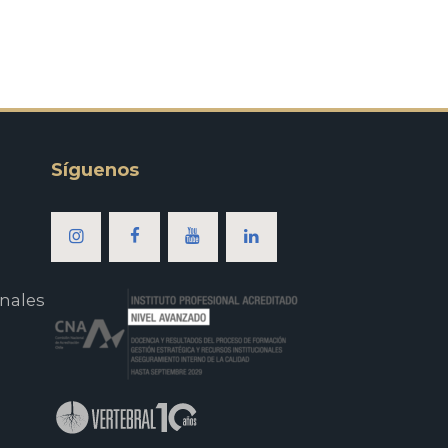
Síguenos
nales