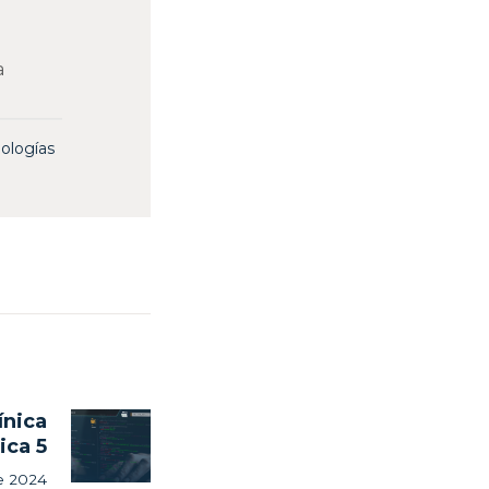
a
ologías
ínica
Next
ica 5
post:
e 2024