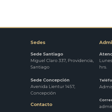
entr
Sedes
Admi
Sede Santiago
Atenc
Miguel Claro 337, Providencia,
Lunes 
Santiago
hrs.
Sede Concepción
Teléf
Avenida Lientur 1457,
Admis
Concepción
Corre
Contacto
admis