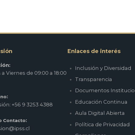
adas
sión
Enlaces de interés
ión:
Inclusión y Diversidad
a Viernes de 09:00 a 18:00
Transparencia
Documentos Institucio
:
ono
Educación Continua
ión: +56 9 3253 4388
Aula Digital Abierta
:
o Contacto
Política de Privacidad
ion@ipss.cl