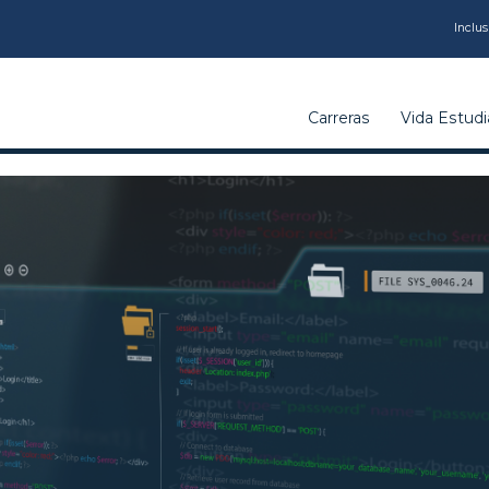
CARRERAS
Inclus
VIDA
Carreras
Vida Estudia
ESTUDIANTIL
INSTITUCIÓN
CALIDAD
VCM
EDUCACIÓN
CONTINUA