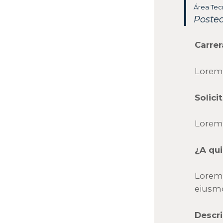
Área Tec
Poste
Carrer
Lorem
Solici
Lorem 
¿A qui
Lorem 
eiusmo
Descr