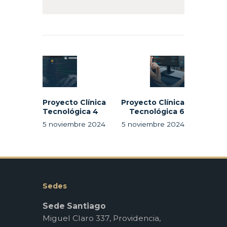
Navegación
de
Previous
Next
entradas
post:
post:
Proyecto Clínica
Proyecto Clínica
Tecnológica 4
Tecnológica 6
5 noviembre 2024
5 noviembre 2024
Sedes
Sede Santiago
Miguel Claro 337, Providencia,